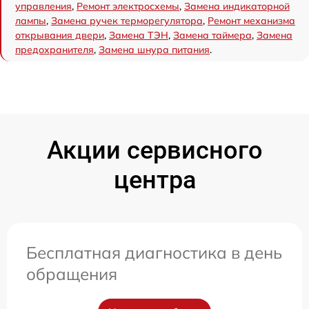
управления
,
Ремонт электросхемы
,
Замена индикаторной
лампы
,
Замена ручек терморегулятора
,
Ремонт механизма
открывания двери
,
Замена ТЭН
,
Замена таймера
,
Замена
предохранителя
,
Замена шнура питания
.
Акции сервисного
центра
Бесплатная диагностика в день
обращения