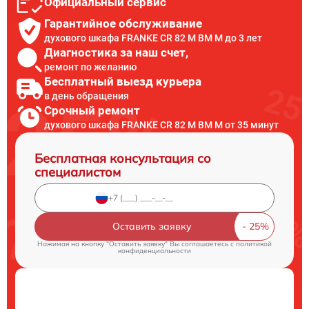
Официальный сервис
Гарантийное обслуживание
духового шкафа FRANKE CR 82 M BM M до 3 лет
Диагностика за наш счет,
ремонт по желанию
Бесплатный выезд курьера
в день обращения
Срочный ремонт
духового шкафа FRANKE CR 82 M BM M от 35 минут
Бесплатная консультация со
специалистом
Оставить заявку
Нажимая на кнопку "Оставить заявку" Вы соглашаетесь c
политикой
конфиденциальности