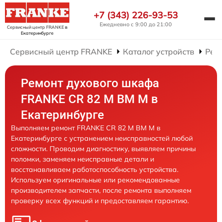
+7 (343) 226-93-53
Ежедневно с 9:00 до 21:00
Сервисный центр FRANKE
в
Екатеринбурге
Сервисный центр FRANKE
Каталог устройств
Рем
Ремонт духового шкафа
FRANKE CR 82 M BM M в
Екатеринбурге
Выполняем ремонт FRANKE CR 82 M BM M в
Екатеринбурге с устранением неисправностей любой
сложности. Проводим диагностику, выявляем причины
поломки, заменяем неисправные детали и
восстанавливаем работоспособность устройства.
Используем оригинальные или рекомендованные
производителем запчасти, после ремонта выполняем
проверку всех функций и предоставляем гарантию.