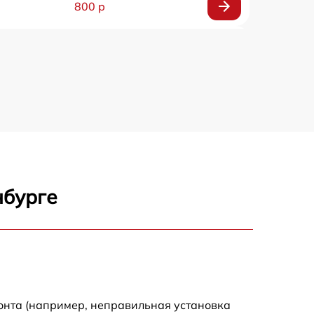
800 р
850 р
690 р
700 р
600 р
нбурге
800 р
900 р
820 р
онта (например, неправильная установка