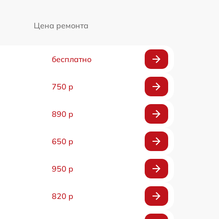
Цена ремонта
бесплатно
750 р
890 р
650 р
950 р
820 р