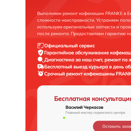
Выполняем ремонт кофемашин FRANKE в Ек
сложности неисправности. Устраняем поло
используем оригинальные запчасти и пров
после ремонта. Предоставляем гарантию н
Официальный сервис
Гарантийное обслуживание
кофемаш
Диагностика за наш счет,
ремонт по
Бесплатный выезд курьера
в день о
Срочный ремонт
кофемашины FRANKE
Бесплатная консультаци
Василий Черкасов
Главный мастер сервисного центра
Оставить зая