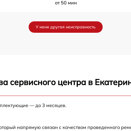
E
от 50 мин
от 55 мин
У меня другая неисправность
от 55 мин
от 45 мин
от 45 мин
ва сервисного центра в Екатери
от 50 мин
E
от 55 мин
мплектующие — до 3 месяцев.
от 50 мин
который напрямую связан с качеством проведенного рем