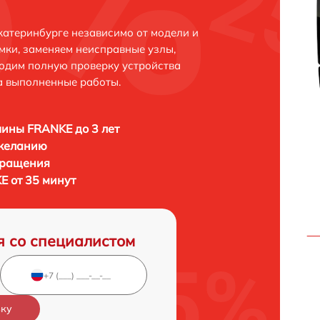
атеринбурге независимо от модели и
мки, заменяем неисправные узлы,
одим полную проверку устройства
а выполненные работы.
ины FRANKE до 3 лет
 желанию
бращения
 от 35 минут
я со специалистом
вку