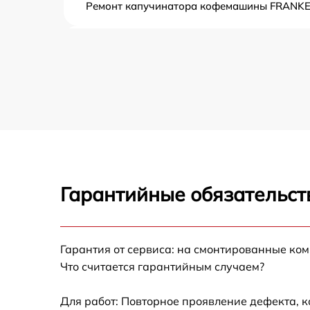
Ремонт капучинатора кофемашины FRANK
Ремонт насоса кофемашины FRANKE
Замена жерновов кофемашины FRANKE
Чистка от кофейных масел кофемашины
FRANKE
Замена модуля управления кофемашины
FRANKE
Гарантийные обязательст
Замена ТЭНа кофемашины FRANKE
Ремонт гидросистемы кофемашины FRANK
Гарантия от сервиса: на смонтированные ко
Что считается гарантийным случаем?
Ремонт кофемолки кофемашины FRANKE
Для работ: Повторное проявление дефекта, 
Доставка кофемашины кофемашины