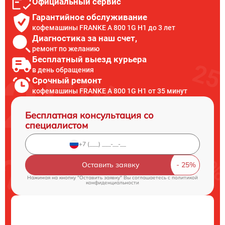
Официальный сервис
Гарантийное обслуживание
кофемашины FRANKE A 800 1G H1 до 3 лет
Диагностика за наш счет,
ремонт по желанию
Бесплатный выезд курьера
в день обращения
Срочный ремонт
кофемашины FRANKE A 800 1G H1 от 35 минут
Бесплатная консультация со
специалистом
Оставить заявку
Нажимая на кнопку "Оставить заявку" Вы соглашаетесь c
политикой
конфиденциальности