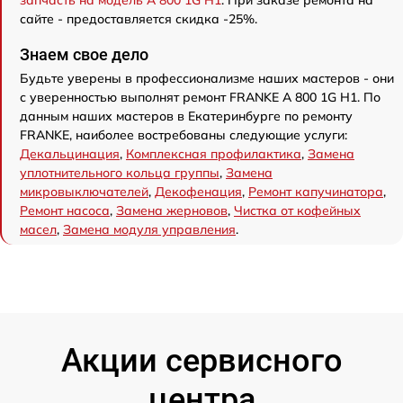
сайте - предоставляется скидка -25%.
Знаем свое дело
Будьте уверены в профессионализме наших мастеров - они
с уверенностью выполнят ремонт FRANKE A 800 1G H1. По
данным наших мастеров в Екатеринбурге по ремонту
FRANKE, наиболее востребованы следующие услуги:
Декальцинация
,
Комплексная профилактика
,
Замена
уплотнительного кольца группы
,
Замена
микровыключателей
,
Декофенация
,
Ремонт капучинатора
,
Ремонт насоса
,
Замена жерновов
,
Чистка от кофейных
масел
,
Замена модуля управления
.
Акции сервисного
центра