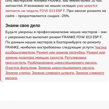
сеть мастерских техники FRANKE. Мы имеем более 20 тыс.
запчастей. И возможно на наших складах
уже имеется
запчасть на модель FDW 613 E5P F
. При заказе ремонта на
сайте - предоставляется скидка -25%.
Знаем свое дело
Будьте уверены в профессионализме наших мастеров - они
с уверенностью выполнят ремонт FRANKE FDW 613 E5P F.
По данным наших мастеров в Екатеринбурге по ремонту
FRANKE, наиболее востребованы следующие услуги:
Чистка
разбрызгивателя
,
Ремонт или замена патрубка
,
Ремонт или
замена дозатора моющих средств
,
Регулировка
прессостата
,
Разблокировка циркуляционного насоса
,
Очистка фильтров
,
Замена циркуляционного насоса
,
Замена улитки
,
Замена сливного шланга
,
Замена сливного
насоса
.