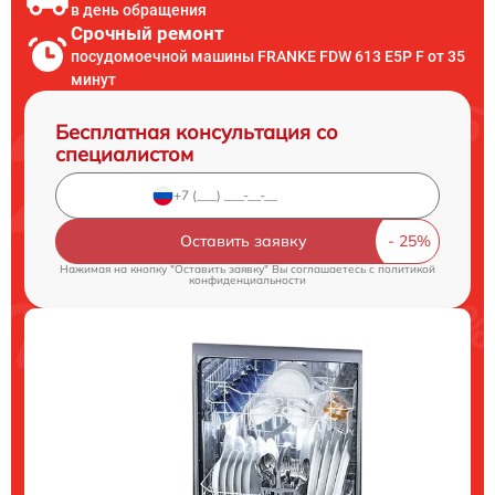
в день обращения
Срочный ремонт
посудомоечной машины FRANKE FDW 613 E5P F от 35
минут
Бесплатная консультация со
специалистом
Оставить заявку
Нажимая на кнопку "Оставить заявку" Вы соглашаетесь c
политикой
конфиденциальности