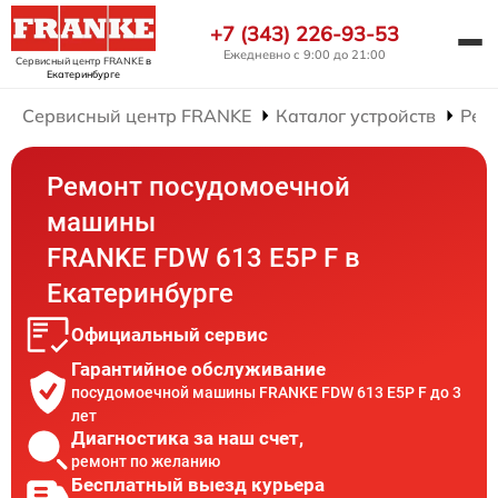
+7 (343) 226-93-53
Ежедневно с 9:00 до 21:00
Сервисный центр FRANKE
в
Екатеринбурге
Сервисный центр FRANKE
Каталог устройств
Рем
Ремонт посудомоечной
машины
FRANKE FDW 613 E5P F в
Екатеринбурге
Официальный сервис
Гарантийное обслуживание
посудомоечной машины FRANKE FDW 613 E5P F до 3
лет
Диагностика за наш счет,
ремонт по желанию
Бесплатный выезд курьера