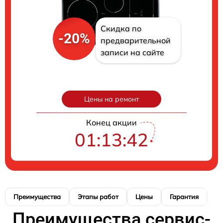
Скидка по
-20%
предварительной
записи на сайте
Цены на ремонт
Конец акции
01:13:41
Преимущества
Этапы работ
Цены
Гарантия
М
Преимущества сервис-