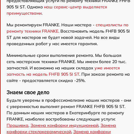
предоставляющих услуги по ремонту техники FRANKE FHFB
905 5I ST. Однако
наш сервис-центр выделяется
преимуществами
.
Мы ремонтируем FRANKE. Наши мастера -
специалисты по
ремонту техники FRANKE
. Восстановить модель FHFB 905 5I
ST для мастеров не будет новой задачей. На все виды
проведенных работ у нас имеется гарантия.
Минимальные сроки выполнения ремонта. Мы большая
сеть мастерских техники FRANKE. Мы имеем более 20 тыс.
запчастей. И возможно на наших складах
уже имеется
запчасть на модель FHFB 905 5I ST
. При заказе ремонта на
сайте - предоставляется скидка -25%.
Знаем свое дело
Будьте уверены в профессионализме наших мастеров - они
с уверенностью выполнят ремонт FRANKE FHFB 905 5I ST.
По данным наших мастеров в Екатеринбурге по ремонту
FRANKE, наиболее востребованы следующие услуги:
Прошивка
,
Замена конфорки индукционной
,
Замена
конфорки стеклокерамической
,
Замена конфорки