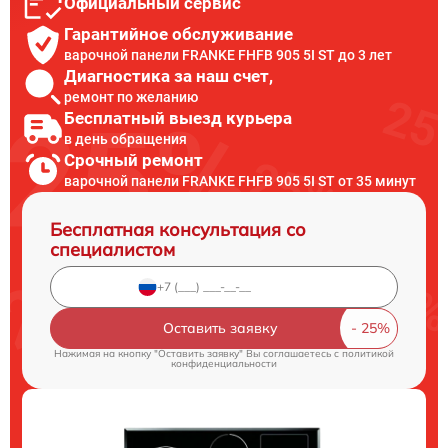
Официальный сервис
Гарантийное обслуживание
варочной панели FRANKE FHFB 905 5I ST до 3 лет
Диагностика за наш счет,
ремонт по желанию
Бесплатный выезд курьера
в день обращения
Срочный ремонт
варочной панели FRANKE FHFB 905 5I ST от 35 минут
Бесплатная консультация со
специалистом
Оставить заявку
Нажимая на кнопку "Оставить заявку" Вы соглашаетесь c
политикой
конфиденциальности