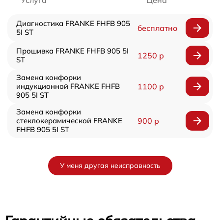
Диагностика FRANKE FHFB 905
бесплатно
5I ST
Прошивка FRANKE FHFB 905 5I
1250 р
ST
Замена конфорки
индукционной FRANKE FHFB
1100 р
905 5I ST
Замена конфорки
стеклокерамической FRANKE
900 р
FHFB 905 5I ST
У меня другая неисправность