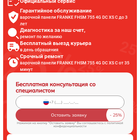
Официальный сервис
Гарантийное обслуживание
варочной панели FRANKE FHSM 755 4G DC XS C до 3
лет
Диагностика за наш счет,
ремонт по желанию
Бесплатный выезд курьера
в день обращения
Срочный ремонт
варочной панели FRANKE FHSM 755 4G DC XS C от 35
минут
Бесплатная консультация со
специалистом
Оставить заявку
Нажимая на кнопку "Оставить заявку" Вы соглашаетесь c
политикой
конфиденциальности