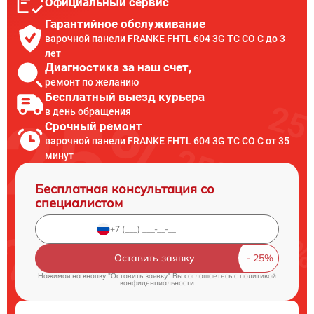
Официальный сервис
Гарантийное обслуживание
варочной панели FRANKE FHTL 604 3G TC CO C до 3
лет
Диагностика за наш счет,
ремонт по желанию
Бесплатный выезд курьера
в день обращения
Срочный ремонт
варочной панели FRANKE FHTL 604 3G TC CO C от 35
минут
Бесплатная консультация со
специалистом
Оставить заявку
Нажимая на кнопку "Оставить заявку" Вы соглашаетесь c
политикой
конфиденциальности