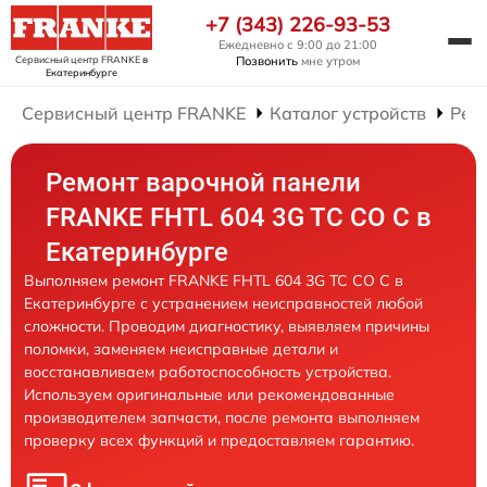
+7 (343) 226-93-53
Ежедневно с 9:00 до 21:00
Сервисный центр FRANKE
в
Позвонить
мне утром
Екатеринбурге
Сервисный центр FRANKE
Каталог устройств
Рем
Ремонт варочной панели
FRANKE FHTL 604 3G TC CO C в
Екатеринбурге
Выполняем ремонт FRANKE FHTL 604 3G TC CO C в
Екатеринбурге с устранением неисправностей любой
сложности. Проводим диагностику, выявляем причины
поломки, заменяем неисправные детали и
восстанавливаем работоспособность устройства.
Используем оригинальные или рекомендованные
производителем запчасти, после ремонта выполняем
проверку всех функций и предоставляем гарантию.