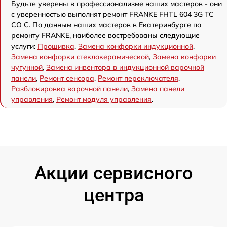
Будьте уверены в профессионализме наших мастеров - они
с уверенностью выполнят ремонт FRANKE FHTL 604 3G TC
CO C. По данным наших мастеров в Екатеринбурге по
ремонту FRANKE, наиболее востребованы следующие
услуги:
Прошивка
,
Замена конфорки индукционной
,
Замена конфорки стеклокерамической
,
Замена конфорки
чугунной
,
Замена инвентора в индукционной варочной
панели
,
Ремонт сенсора
,
Ремонт переключателя
,
Разблокировка варочной панели
,
Замена панели
управления
,
Ремонт модуля управления
.
Акции сервисного
центра