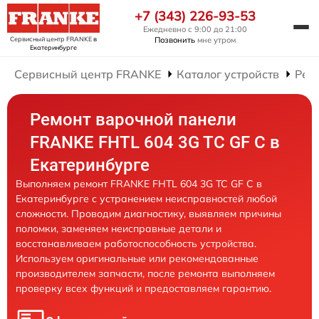
+7 (343) 226-93-53
Ежедневно с 9:00 до 21:00
Сервисный центр FRANKE
в
Позвонить
мне утром
Екатеринбурге
Сервисный центр FRANKE
Каталог устройств
Рем
Ремонт варочной панели
FRANKE FHTL 604 3G TC GF C в
Екатеринбурге
Выполняем ремонт FRANKE FHTL 604 3G TC GF C в
Екатеринбурге с устранением неисправностей любой
сложности. Проводим диагностику, выявляем причины
поломки, заменяем неисправные детали и
восстанавливаем работоспособность устройства.
Используем оригинальные или рекомендованные
производителем запчасти, после ремонта выполняем
проверку всех функций и предоставляем гарантию.