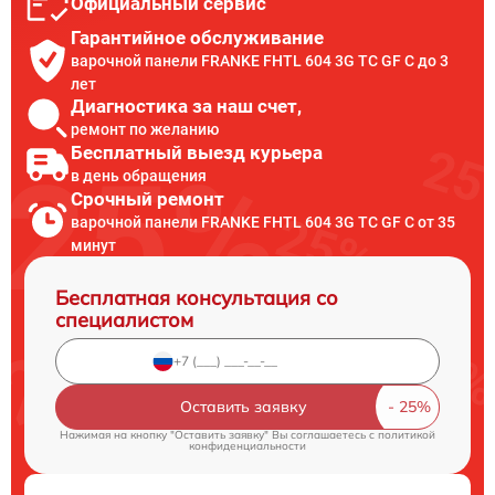
Официальный сервис
Гарантийное обслуживание
варочной панели FRANKE FHTL 604 3G TC GF C до 3
лет
Диагностика за наш счет,
ремонт по желанию
Бесплатный выезд курьера
в день обращения
Срочный ремонт
варочной панели FRANKE FHTL 604 3G TC GF C от 35
минут
Бесплатная консультация со
специалистом
Оставить заявку
Нажимая на кнопку "Оставить заявку" Вы соглашаетесь c
политикой
конфиденциальности