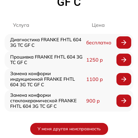
GF C
Услуга
Цена
Диагностика FRANKE FHTL 604
бесплатно
3G TC GF C
Прошивка FRANKE FHTL 604 3G
1250 р
TC GF C
Замена конфорки
индукционной FRANKE FHTL
1100 р
604 3G TC GF C
Замена конфорки
стеклокерамической FRANKE
900 р
FHTL 604 3G TC GF C
У меня другая неисправность