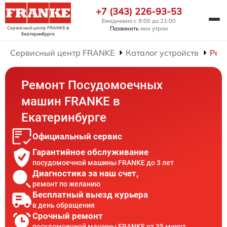
+7 (343) 226-93-53
Ежедневно с 9:00 до 21:00
Сервисный центр FRANKE
в
Позвонить
мне утром
Екатеринбурге
Сервисный центр FRANKE
Каталог устройств
Рем
Ремонт Посудомоечных
машин FRANKE в
Екатеринбурге
Официальный сервис
Гарантийное обслуживание
посудомоечной машины FRANKE до 3 лет
Диагностика за наш счет,
ремонт по желанию
Бесплатный выезд курьера
в день обращения
Срочный ремонт
посудомоечной машины FRANKE от 35 минут