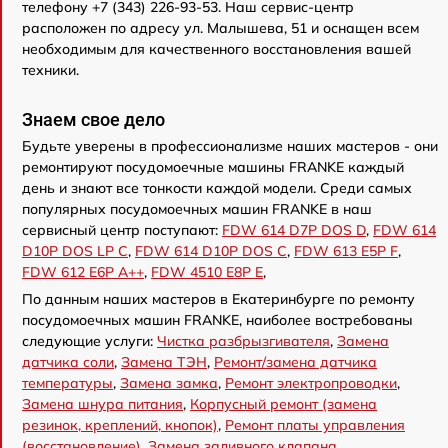
телефону +7 (343) 226-93-53. Наш сервис-центр
расположен по адресу ул. Малышева, 51 и оснащен всем
необходимым для качественного восстановления вашей
техники.
Знаем свое дело
Будьте уверены в профессионализме наших мастеров - они
ремонтируют посудомоечные машины FRANKE каждый
день и знают все тонкости каждой модели. Среди самых
популярных посудомоечных машин FRANKE в наш
сервисный центр поступают:
FDW 614 D7P DOS D
,
FDW 614
D10P DOS LP C
,
FDW 614 D10P DOS C
,
FDW 613 E5P F
,
FDW 612 E6P A++
,
FDW 4510 E8P E
,
По данным наших мастеров в Екатеринбурге по ремонту
посудомоечных машин FRANKE, наиболее востребованы
следующие услуги:
Чистка разбрызгивателя
,
Замена
датчика соли
,
Замена ТЭН
,
Ремонт/замена датчика
температуры
,
Замена замка
,
Ремонт электропроводки
,
Замена шнура питания
,
Корпусный ремонт (замена
резинок, креплений, кнопок)
,
Ремонт платы управления
(восстановление)
,
Замена заливного клапана
.